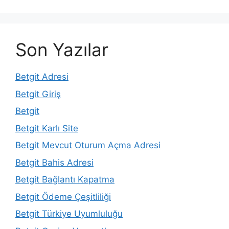
Son Yazılar
Betgit Adresi
Betgit Giriş
Betgit
Betgit Karlı Site
Betgit Mevcut Oturum Açma Adresi
Betgit Bahis Adresi
Betgit Bağlantı Kapatma
Betgit Ödeme Çeşitliliği
Betgit Türkiye Uyumluluğu