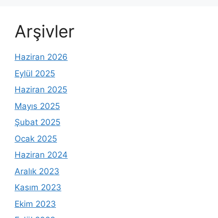
Arşivler
Haziran 2026
Eylül 2025
Haziran 2025
Mayıs 2025
Şubat 2025
Ocak 2025
Haziran 2024
Aralık 2023
Kasım 2023
Ekim 2023