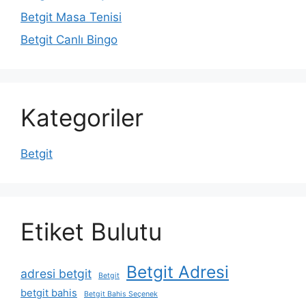
Betgit Masa Tenisi
Betgit Canlı Bingo
Kategoriler
Betgit
Etiket Bulutu
Betgit Adresi
adresi betgit
Betgit
betgit bahis
Betgit Bahis Seçenek