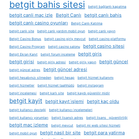
betgit bahis sitesi
betgit bağlantı kapatma
betgit canli maç izle
Betgit Canlı
betgit canlı bahis
betgit canlı casino oyunları
Betgit Canlı Katılma
betgit canlı site
betgit canlı yardım mobil oyun
betgit canlı yayın
Betgit Casino Bonus
betgit casino giriş mevcut
betgit casino platformu
betgit casino sitesi
Betgit Casino Program
betgit casino salonu
betgit giris
Betgit Ekran Kanıt
betgit forum i̇nceleme
betgit girisi
betgit güncel
betgit giriş adresi
betgit giriş yapın
betgit güncel adresi
betgit güncel adres
betgit hesabınızı silmeden
betgit hesap
betgit hizmet kullanımı
betgit hizmetler
betgit hizmet taahhüdü
betgit instagram
betgit i̇ncelemesi
betgit karlı site
betgit kaydı güvenilir midir
betgit kayit
betgit kayıt i̇şlemi
betgit kaç oldu
betgit kullanıcı desteği
betgit kullanıcı i̇ncelemeleri
betgit kullanıcı yorumları
betgit lisanslı adres
betgit lisans güvenilirliği
betgit maç izleme
betgit mevcut
betgit mi web sitesi hizmeti
betgit nasil bir site
betgit para yatirma
betgit mobil oyun