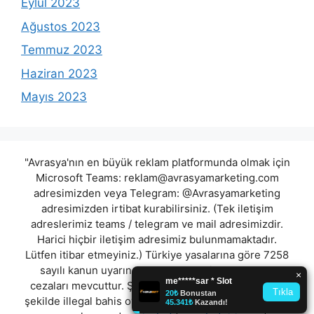
Eylül 2023
Ağustos 2023
Temmuz 2023
Haziran 2023
Mayıs 2023
"Avrasya'nın en büyük reklam platformunda olmak için
Microsoft Teams:
reklam@avrasyamarketing.com
adresimizden veya Telegram: @Avrasyamarketing
adresimizden irtibat kurabilirsiniz. (Tek iletişim
adreslerimiz teams / telegram ve mail adresimizdir.
Harici hiçbir iletişim adresimiz bulunmamaktadır.
Lütfen itibar etmeyiniz.) Türkiye yasalarına göre 7258
sayılı kanun uyarınca yasa dışı bahis oynamanın
cezaları mevcuttur. Şu an bulunduğunuz site hiç bir
şekilde illegal bahis oyunları oynatmıyor ve oynamaya