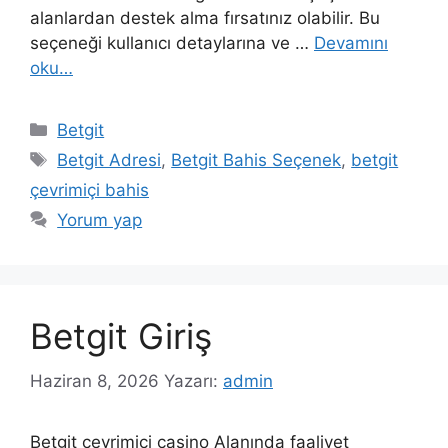
alanlardan destek alma fırsatınız olabilir. Bu
seçeneği kullanıcı detaylarına ve …
Devamını
oku…
Kategoriler
Betgit
Etiketler
Betgit Adresi
,
Betgit Bahis Seçenek
,
betgit
çevrimiçi bahis
Yorum yap
Betgit Giriş
Haziran 8, 2026
Yazarı:
admin
Betgit çevrimiçi casino Alanında faaliyet