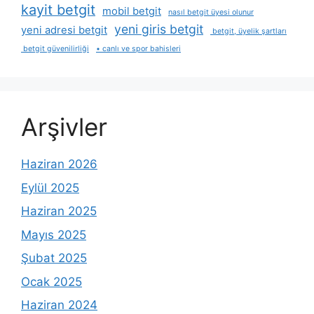
kayit betgit
mobil betgit
nasıl betgit üyesi olunur
yeni giris betgit
yeni adresi betgit
betgit, üyelik şartları
betgit güvenilirliği
• canlı ve spor bahisleri
Arşivler
Haziran 2026
Eylül 2025
Haziran 2025
Mayıs 2025
Şubat 2025
Ocak 2025
Haziran 2024