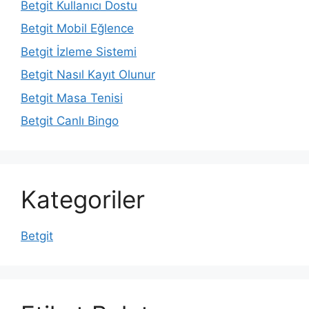
Betgit Kullanıcı Dostu
Betgit Mobil Eğlence
Betgit İzleme Sistemi
Betgit Nasıl Kayıt Olunur
Betgit Masa Tenisi
Betgit Canlı Bingo
Kategoriler
Betgit