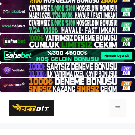
İçeriğe
atla
Menü