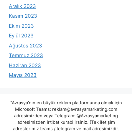
Aralık 2023
Kasım 2023
Ekim 2023
Eylül 2023
Ağustos 2023
Temmuz 2023
Haziran 2023
Mayıs 2023
"Avrasya'nın en büyük reklam platformunda olmak için
Microsoft Teams:
reklam@avrasyamarketing.com
adresimizden veya Telegram: @Avrasyamarketing
adresimizden irtibat kurabilirsiniz. (Tek iletişim
adreslerimiz teams / telegram ve mail adresimizdir.