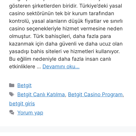
gösteren şirketlerden biridir. Türkiye’deki yasal
casino sektörünün tek bir kurum tarafından
kontrolü, yasal alanların düşük fiyatlar ve sınırlı
casino seçenekleriyle hizmet vermesine neden
olmuştur. Türk bahisçileri, daha fazla para
kazanmak için daha güvenli ve daha ucuz olan
yasadışı bahis siteleri ve hizmetleri kullanıyor.
Bu eğilim nedeniyle daha fazla insan canlı
etkinliklere …
Devamını oku…
Kategoriler
Betgit
Etiketler
Betgit Canlı Katılma
,
Betgit Casino Program
,
betgit giris
Yorum yap