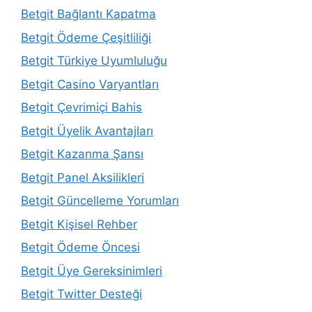
Betgit Bağlantı Kapatma
Betgit Ödeme Çeşitliliği
Betgit Türkiye Uyumluluğu
Betgit Casino Varyantları
Betgit Çevrimiçi Bahis
Betgit Üyelik Avantajları
Betgit Kazanma Şansı
Betgit Panel Aksilikleri
Betgit Güncelleme Yorumları
Betgit Kişisel Rehber
Betgit Ödeme Öncesi
Betgit Üye Gereksinimleri
Betgit Twitter Desteği