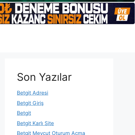
Son Yazılar
Betgit Adresi
Betgit Giriş
Betgit
Betgit Karlı Site
Betgit Mevcut Oturum Açma