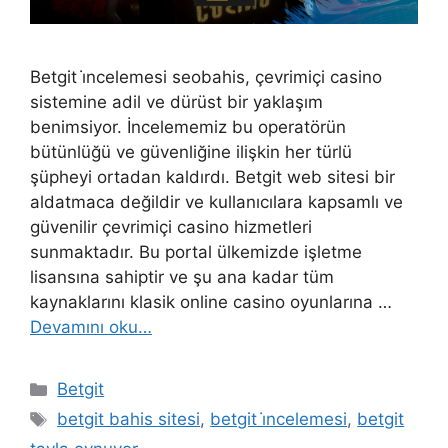
Betgit i̇ncelemesi seobahis, çevrimiçi casino
sistemine adil ve dürüst bir yaklaşım
benimsiyor. İncelememiz bu operatörün
bütünlüğü ve güvenliğine ilişkin her türlü
şüpheyi ortadan kaldırdı. Betgit web sitesi bir
aldatmaca değildir ve kullanıcılara kapsamlı ve
güvenilir çevrimiçi casino hizmetleri
sunmaktadır. Bu portal ülkemizde işletme
lisansına sahiptir ve şu ana kadar tüm
kaynaklarını klasik online casino oyunlarına …
Devamını oku…
Kategoriler
Betgit
Etiketler
betgit bahis sitesi
,
betgit i̇ncelemesi
,
betgit