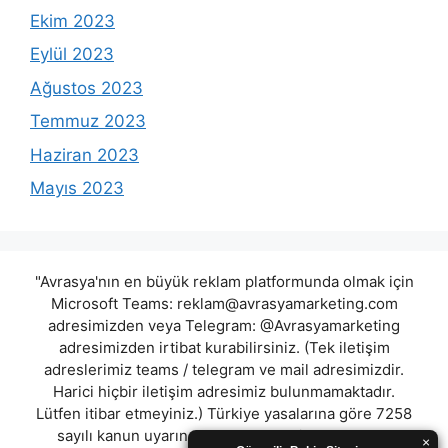
Ekim 2023
Eylül 2023
Ağustos 2023
Temmuz 2023
Haziran 2023
Mayıs 2023
"Avrasya'nın en büyük reklam platformunda olmak için
Microsoft Teams:
reklam@avrasyamarketing.com
adresimizden veya Telegram: @Avrasyamarketing
adresimizden irtibat kurabilirsiniz. (Tek iletişim
adreslerimiz teams / telegram ve mail adresimizdir.
Harici hiçbir iletişim adresimiz bulunmamaktadır.
Lütfen itibar etmeyiniz.) Türkiye yasalarına göre 7258
sayılı kanun uyarınca yasa dışı bahis oynamanın