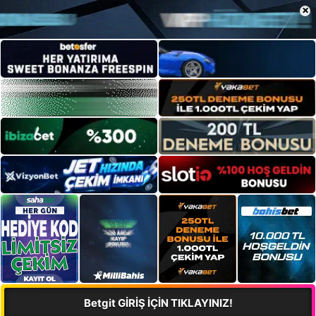
×
Betgit GİRİŞ İÇİN TIKLAYINIZ!