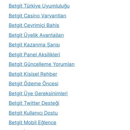
Betgit Türkiye Uyumluluğu
Betgit Casino Varyantları
Betgit Çevrimiçi Bahis
Betgit Üyelik Avantajları
Betgit Kazanma Şansı
Betgit Panel Aksilikleri
Betgit Güncelleme Yorumları
Betgit Kişisel Rehber
Betgit Ödeme Öncesi
Betgit Üye Gereksinimleri
Betgit Twitter Desteği
Betgit Kullanıcı Dostu
Betgit Mobil Eğlence