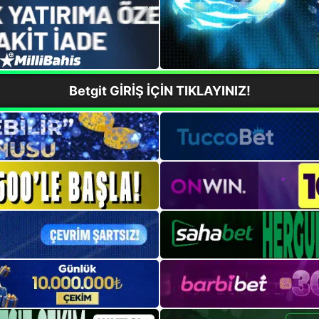
Betgit GİRİŞ İÇİN TIKLAYINIZ!