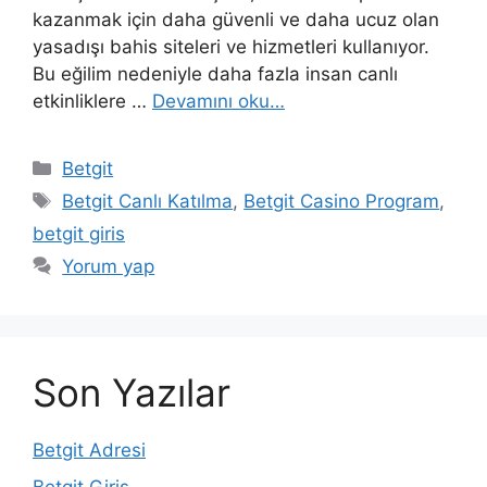
kazanmak için daha güvenli ve daha ucuz olan
yasadışı bahis siteleri ve hizmetleri kullanıyor.
Bu eğilim nedeniyle daha fazla insan canlı
etkinliklere …
Devamını oku…
Kategoriler
Betgit
Etiketler
Betgit Canlı Katılma
,
Betgit Casino Program
,
betgit giris
Yorum yap
Son Yazılar
Betgit Adresi
Betgit Giriş