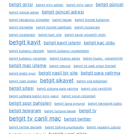
betgit girisi
betgit güncel
betgit giriş adresi
betgit giriş yapın
betgit güncel adresi
betgit güncel adres
betgit hesabınızı silmeden
betgit hesap
betgit hizmet kullanımı
betgit hizmetler
betgit hizmet taahhüdü
betgit instagram
betgit i̇ncelemesi
betgit karlı site
betgit kaydı güvenilir midir
betgit kayit
betgit kayıt i̇şlemi
betgit kaç oldu
betgit kullanıcı desteği
betgit kullanıcı i̇ncelemeleri
betgit kullanıcı yorumları
betgit lisanslı adres
betgit lisans güvenilirliği
betgit maç izleme
betgit mevcut
betgit mi web sitesi hizmeti
betgit nasil bir site
betgit para yatirma
betgit mobil oyun
betgit sikayet
betgit rulet üyeleri
betgit site bölümleri
betgit sitesi
betgit slotuna para yatırma
betgit slot çeşitliliği
betgit sohbete katılın giriş yapın
betgit sorun çözümleri
betgit spor bahisleri
betgit tavla oynuyor
betgit teknolojik bahis
betgit telegram
betgit tv
betgit turnuva hesap
betgit tv canli maç
betgit twitter
betgit twitter desteği
betgit türkiye uyumluluğu
betgit yasadışı casino