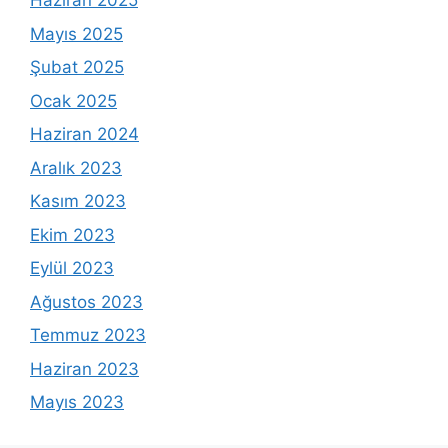
Haziran 2025
Mayıs 2025
Şubat 2025
Ocak 2025
Haziran 2024
Aralık 2023
Kasım 2023
Ekim 2023
Eylül 2023
Ağustos 2023
Temmuz 2023
Haziran 2023
Mayıs 2023