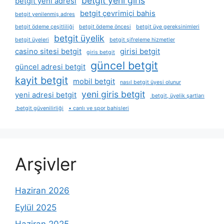
betgit yeni giris
betgit yeni adresi
betgit çevrimiçi bahis
betgit yenilenmiş adres
betgit ödeme çeşitliliği
betgit ödeme öncesi
betgit üye gereksinimleri
betgit üyelik
betgit üyeleri
betgit şifreleme hizmetler
casino sitesi betgit
girisi betgit
giris betgit
güncel betgit
güncel adresi betgit
kayit betgit
mobil betgit
nasıl betgit üyesi olunur
yeni giris betgit
yeni adresi betgit
betgit, üyelik şartları
betgit güvenilirliği
• canlı ve spor bahisleri
Arşivler
Haziran 2026
Eylül 2025