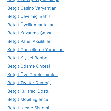
Betgit Casino Varyantları
Betgit Çevrimiçi Bahis
Betgit Üyelik Avantajları
Betgit Kazanma Şansı
Betgit Panel Aksilikleri
Betgit Güncelleme Yorumları
Betgit Kişisel Rehber
Betgit Ödeme Öncesi
Betgit Üye Gereksinimleri
Betgit Twitter Desteği
Betgit Kullanıcı Dostu
Betgit Mobil Eğlence
Betgit İzleme Sistemi