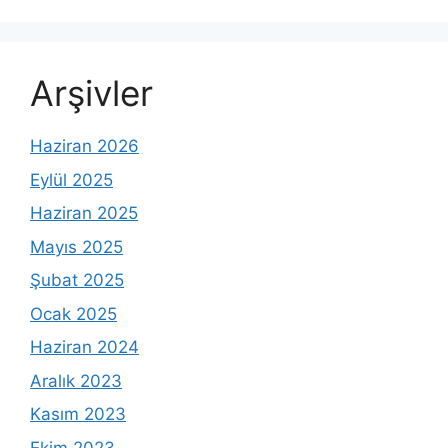
Arşivler
Haziran 2026
Eylül 2025
Haziran 2025
Mayıs 2025
Şubat 2025
Ocak 2025
Haziran 2024
Aralık 2023
Kasım 2023
Ekim 2023