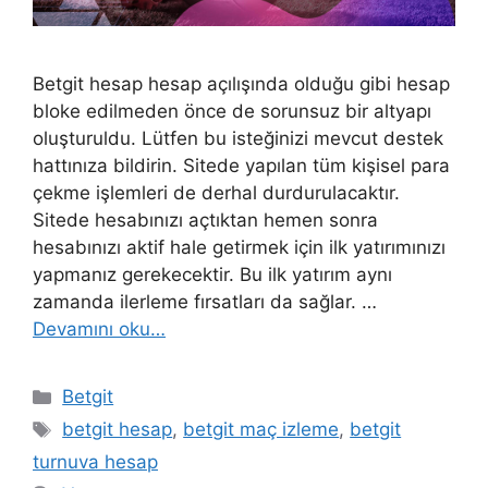
Betgit hesap hesap açılışında olduğu gibi hesap
bloke edilmeden önce de sorunsuz bir altyapı
oluşturuldu. Lütfen bu isteğinizi mevcut destek
hattınıza bildirin. Sitede yapılan tüm kişisel para
çekme işlemleri de derhal durdurulacaktır.
Sitede hesabınızı açtıktan hemen sonra
hesabınızı aktif hale getirmek için ilk yatırımınızı
yapmanız gerekecektir. Bu ilk yatırım aynı
zamanda ilerleme fırsatları da sağlar. …
Devamını oku…
Kategoriler
Betgit
Etiketler
betgit hesap
,
betgit maç izleme
,
betgit
turnuva hesap