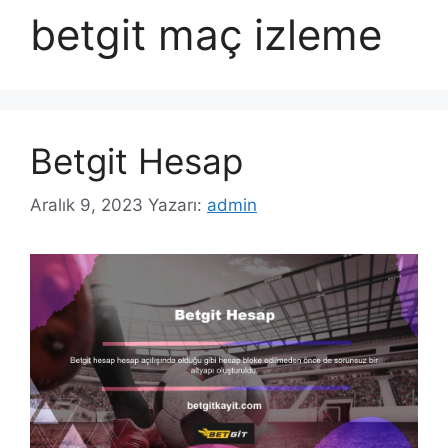
betgit maç izleme
Betgit Hesap
Aralık 9, 2023
Yazarı:
admin