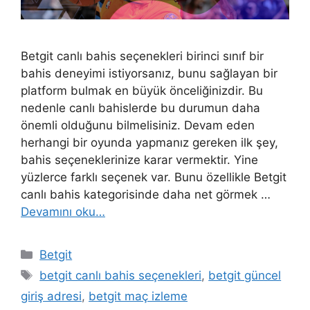
Betgit canlı bahis seçenekleri birinci sınıf bir
bahis deneyimi istiyorsanız, bunu sağlayan bir
platform bulmak en büyük önceliğinizdir. Bu
nedenle canlı bahislerde bu durumun daha
önemli olduğunu bilmelisiniz. Devam eden
herhangi bir oyunda yapmanız gereken ilk şey,
bahis seçeneklerinize karar vermektir. Yine
yüzlerce farklı seçenek var. Bunu özellikle Betgit
canlı bahis kategorisinde daha net görmek …
Devamını oku…
Kategoriler
Betgit
Etiketler
betgit canlı bahis seçenekleri
,
betgit güncel
giriş adresi
,
betgit maç izleme