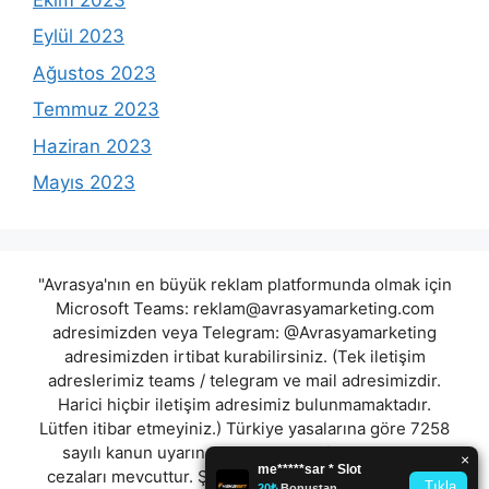
Eylül 2023
Ağustos 2023
Temmuz 2023
Haziran 2023
Mayıs 2023
"Avrasya'nın en büyük reklam platformunda olmak için
Microsoft Teams:
reklam@avrasyamarketing.com
adresimizden veya Telegram: @Avrasyamarketing
adresimizden irtibat kurabilirsiniz. (Tek iletişim
adreslerimiz teams / telegram ve mail adresimizdir.
Harici hiçbir iletişim adresimiz bulunmamaktadır.
Lütfen itibar etmeyiniz.) Türkiye yasalarına göre 7258
sayılı kanun uyarınca yasa dışı bahis oynamanın
cezaları mevcuttur. Şu an bulunduğunuz site hiç bir