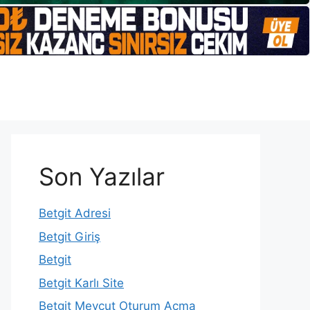
Son Yazılar
Betgit Adresi
Betgit Giriş
Betgit
Betgit Karlı Site
Betgit Mevcut Oturum Açma