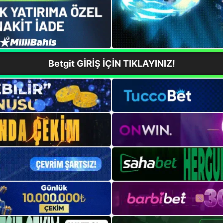
Betgit GİRİŞ İÇİN TIKLAYINIZ!