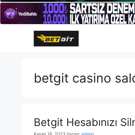
İçeriğe
atla
betgit casino sa
Betgit Hesabınızı S
Kasım 18, 2023
Yazarı:
admin