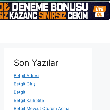
Son Yazılar
Betgit Adresi
Betgit Giriş
Betgit
Betgit Karlı Site
Betgit Mevcut Oturum Açma