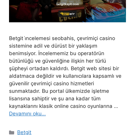
Betgit i̇ncelemesi seobahis, çevrimiçi casino
sistemine adil ve dürüst bir yaklaşım
benimsiyor. İncelememiz bu operatörün
bütünlüğü ve güvenliğine ilişkin her türlü
şüpheyi ortadan kaldırdı. Betgit web sitesi bir
aldatmaca değildir ve kullanıcılara kapsamlı ve
güvenilir çevrimiçi casino hizmetleri
sunmaktadır. Bu portal ülkemizde işletme
lisansına sahiptir ve şu ana kadar tüm
kaynaklarını klasik online casino oyunlarına …
Devamını oku…
Kategoriler
Betgit