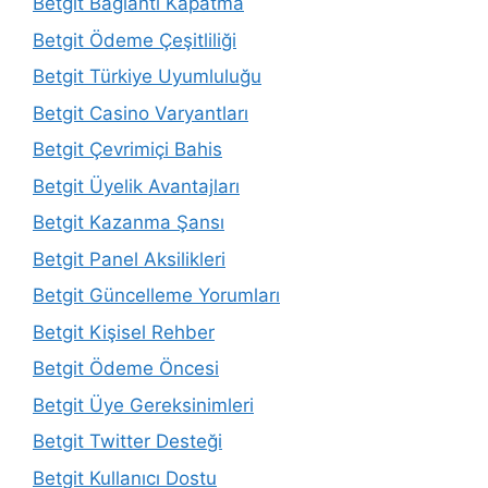
Betgit Bağlantı Kapatma
Betgit Ödeme Çeşitliliği
Betgit Türkiye Uyumluluğu
Betgit Casino Varyantları
Betgit Çevrimiçi Bahis
Betgit Üyelik Avantajları
Betgit Kazanma Şansı
Betgit Panel Aksilikleri
Betgit Güncelleme Yorumları
Betgit Kişisel Rehber
Betgit Ödeme Öncesi
Betgit Üye Gereksinimleri
Betgit Twitter Desteği
Betgit Kullanıcı Dostu