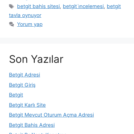
Etiketler
betgit bahis sitesi
,
betgit i̇ncelemesi
,
betgit
tavla oynuyor
Yorum yap
Son Yazılar
Betgit Adresi
Betgit Giriş
Betgit
Betgit Karlı Site
Betgit Mevcut Oturum Açma Adresi
Betgit Bahis Adresi