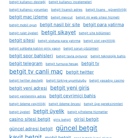
betgit kullanıcı desteği
betgit kullanıcı i̇ncelemeleri
betgit kullanıcı yorumları
betgit lisanslı adres
betgit lisans güvenilirliği
betgit maç izleme
betgit mevcut
betgit mi web sitesi hizmeti
betgit nasil bir site
betgit para yatirma
betgit mobil oyun
betgit sikayet
betgit rulet üyeleri
betgit site bölümleri
betgit sitesi
betgit slotuna para yatırma
betgit slot çeşitliliği
betgit sohbete katılın giriş yapın
betgit sorun çözümleri
betgit spor bahisleri
betgit tavla oynuyor
betgit teknolojik bahis
betgit telegram
betgit tv
betgit turnuva hesap
betgit tv canli maç
betgit twitter
betgit twitter desteği
betgit türkiye uyumluluğu
betgit yasadışı casino
betgit yeni giris
betgit yeni adresi
betgit çevrimiçi bahis
betgit yenilenmiş adres
betgit ödeme çeşitliliği
betgit ödeme öncesi
betgit üye gereksinimleri
betgit üyelik
betgit üyeleri
betgit şifreleme hizmetler
casino sitesi betgit
girisi betgit
giris betgit
güncel betgit
güncel adresi betgit
kayit betgit
mobil betgit