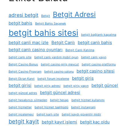
Betgit Adresi
adresi betgit
Betgit
betgit bahis
Betgit Bahis Seçenek
betgit bahis sitesi
betgit bağlantı kapatma
betgit canli maç izle
Betgit Canlı
betgit canlı bahis
betgit canlı casino oyunları
Betgit Canlı Katılma
betgit canlı site
betgit canlı yardım mobil oyun
betgit canlı yayın
Betgit Casino Bonus
betgit casino giriş mevcut
betgit casino platformu
betgit casino sitesi
Betgit Casino Program
betgit casino salonu
betgit giris
Betgit Ekran Kanıt
betgit forum i̇nceleme
betgit girisi
betgit güncel
betgit giriş adresi
betgit giriş yapın
betgit güncel adresi
betgit güncel adres
betgit hesabınızı silmeden
betgit hesap
betgit hizmet kullanımı
betgit hizmetler
betgit hizmet taahhüdü
betgit instagram
betgit i̇ncelemesi
betgit karlı site
betgit kaydı güvenilir midir
betgit kayit
betgit kayıt i̇şlemi
betgit kaç oldu