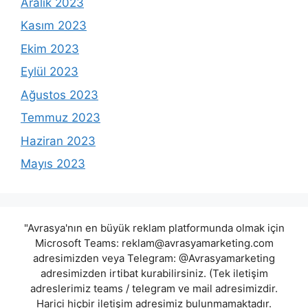
Aralık 2023
Kasım 2023
Ekim 2023
Eylül 2023
Ağustos 2023
Temmuz 2023
Haziran 2023
Mayıs 2023
"Avrasya'nın en büyük reklam platformunda olmak için
Microsoft Teams:
reklam@avrasyamarketing.com
adresimizden veya Telegram: @Avrasyamarketing
adresimizden irtibat kurabilirsiniz. (Tek iletişim
adreslerimiz teams / telegram ve mail adresimizdir.
Harici hiçbir iletişim adresimiz bulunmamaktadır.