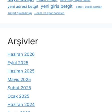
nasıl betgit üyesi olunur
yeni giris betgit
yeni adresi betgit
betgit, üyelik şartları
betgit güvenilirliği
• canlı ve spor bahisleri
Arşivler
Haziran 2026
Eylül 2025
Haziran 2025
Mayıs 2025
Şubat 2025
Ocak 2025
Haziran 2024