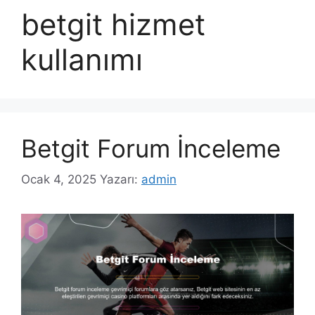
betgit hizmet
kullanımı
Betgit Forum İnceleme
Ocak 4, 2025
Yazarı:
admin