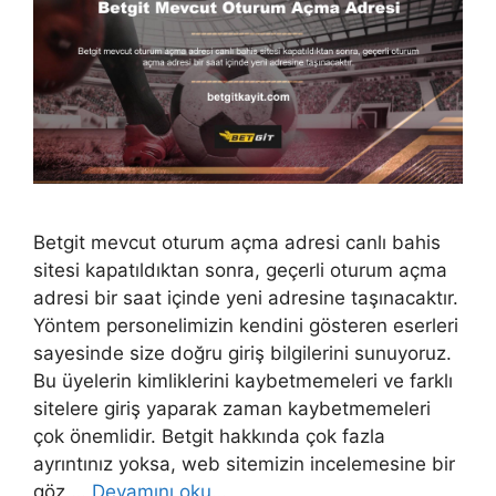
Betgit mevcut oturum açma adresi canlı bahis
sitesi kapatıldıktan sonra, geçerli oturum açma
adresi bir saat içinde yeni adresine taşınacaktır.
Yöntem personelimizin kendini gösteren eserleri
sayesinde size doğru giriş bilgilerini sunuyoruz.
Bu üyelerin kimliklerini kaybetmemeleri ve farklı
sitelere giriş yaparak zaman kaybetmemeleri
çok önemlidir. Betgit hakkında çok fazla
ayrıntınız yoksa, web sitemizin incelemesine bir
göz …
Devamını oku…