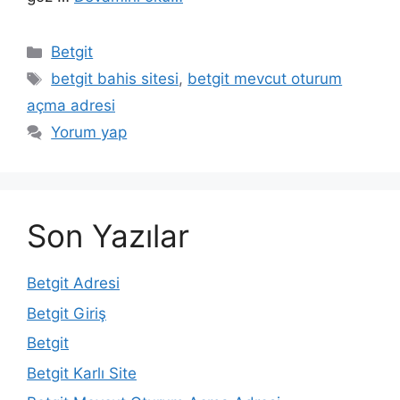
Kategoriler
Betgit
Etiketler
betgit bahis sitesi
,
betgit mevcut oturum
açma adresi
Yorum yap
Son Yazılar
Betgit Adresi
Betgit Giriş
Betgit
Betgit Karlı Site