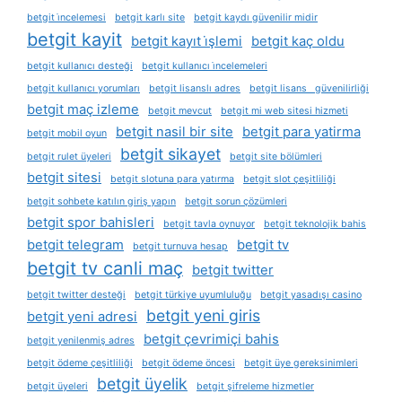
betgit i̇ncelemesi
betgit karlı site
betgit kaydı güvenilir midir
betgit kayit
betgit kayıt i̇şlemi
betgit kaç oldu
betgit kullanıcı desteği
betgit kullanıcı i̇ncelemeleri
betgit kullanıcı yorumları
betgit lisanslı adres
betgit lisans güvenilirliği
betgit maç izleme
betgit mevcut
betgit mi web sitesi hizmeti
betgit nasil bir site
betgit para yatirma
betgit mobil oyun
betgit sikayet
betgit rulet üyeleri
betgit site bölümleri
betgit sitesi
betgit slotuna para yatırma
betgit slot çeşitliliği
betgit sohbete katılın giriş yapın
betgit sorun çözümleri
betgit spor bahisleri
betgit tavla oynuyor
betgit teknolojik bahis
betgit telegram
betgit tv
betgit turnuva hesap
betgit tv canli maç
betgit twitter
betgit twitter desteği
betgit türkiye uyumluluğu
betgit yasadışı casino
betgit yeni giris
betgit yeni adresi
betgit çevrimiçi bahis
betgit yenilenmiş adres
betgit ödeme çeşitliliği
betgit ödeme öncesi
betgit üye gereksinimleri
betgit üyelik
betgit üyeleri
betgit şifreleme hizmetler