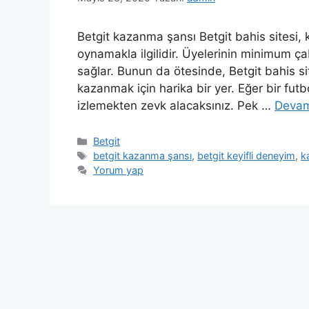
Betgit kazanma şansı Betgit bahis sitesi,
oynamakla ilgilidir. Üyelerinin minimum ça
sağlar. Bunun da ötesinde, Betgit bahis si
kazanmak için harika bir yer. Eğer bir futbo
izlemekten zevk alacaksınız. Pek …
Devam
Kategoriler
Betgit
Etiketler
betgit kazanma şansı
,
betgit keyifli deneyim
,
k
Yorum yap