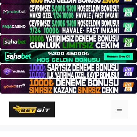
İçeriğe
atla
Menü