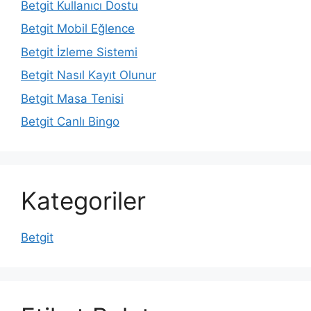
Betgit Kullanıcı Dostu
Betgit Mobil Eğlence
Betgit İzleme Sistemi
Betgit Nasıl Kayıt Olunur
Betgit Masa Tenisi
Betgit Canlı Bingo
Kategoriler
Betgit