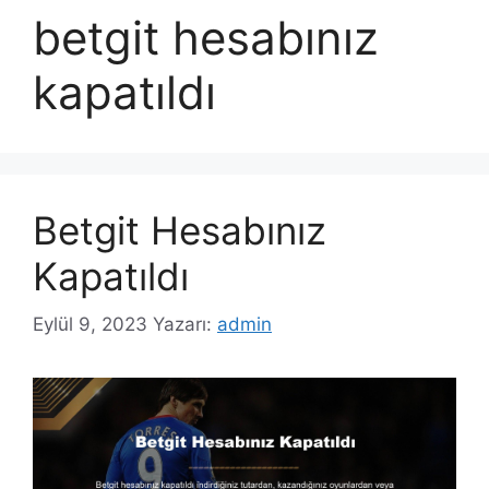
betgit hesabınız
kapatıldı
Betgit Hesabınız
Kapatıldı
Eylül 9, 2023
Yazarı:
admin