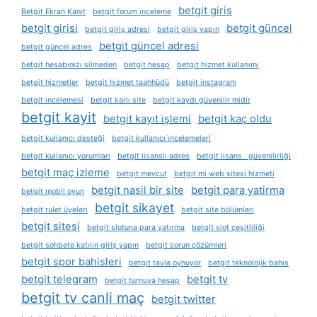
betgit giris
Betgit Ekran Kanıt
betgit forum i̇nceleme
betgit girisi
betgit güncel
betgit giriş adresi
betgit giriş yapın
betgit güncel adresi
betgit güncel adres
betgit hesabınızı silmeden
betgit hesap
betgit hizmet kullanımı
betgit hizmetler
betgit hizmet taahhüdü
betgit instagram
betgit i̇ncelemesi
betgit karlı site
betgit kaydı güvenilir midir
betgit kayit
betgit kayıt i̇şlemi
betgit kaç oldu
betgit kullanıcı desteği
betgit kullanıcı i̇ncelemeleri
betgit kullanıcı yorumları
betgit lisanslı adres
betgit lisans güvenilirliği
betgit maç izleme
betgit mevcut
betgit mi web sitesi hizmeti
betgit nasil bir site
betgit para yatirma
betgit mobil oyun
betgit sikayet
betgit rulet üyeleri
betgit site bölümleri
betgit sitesi
betgit slotuna para yatırma
betgit slot çeşitliliği
betgit sohbete katılın giriş yapın
betgit sorun çözümleri
betgit spor bahisleri
betgit tavla oynuyor
betgit teknolojik bahis
betgit telegram
betgit tv
betgit turnuva hesap
betgit tv canli maç
betgit twitter