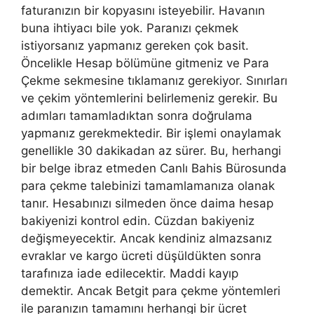
faturanızın bir kopyasını isteyebilir. Havanın
buna ihtiyacı bile yok. Paranızı çekmek
istiyorsanız yapmanız gereken çok basit.
Öncelikle Hesap bölümüne gitmeniz ve Para
Çekme sekmesine tıklamanız gerekiyor. Sınırları
ve çekim yöntemlerini belirlemeniz gerekir. Bu
adımları tamamladıktan sonra doğrulama
yapmanız gerekmektedir. Bir işlemi onaylamak
genellikle 30 dakikadan az sürer. Bu, herhangi
bir belge ibraz etmeden Canlı Bahis Bürosunda
para çekme talebinizi tamamlamanıza olanak
tanır. Hesabınızı silmeden önce daima hesap
bakiyenizi kontrol edin. Cüzdan bakiyeniz
değişmeyecektir. Ancak kendiniz almazsanız
evraklar ve kargo ücreti düşüldükten sonra
tarafınıza iade edilecektir. Maddi kayıp
demektir. Ancak Betgit para çekme yöntemleri
ile paranızın tamamını herhangi bir ücret