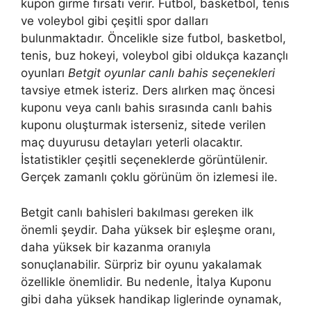
kupon girme fırsatı verir. Futbol, basketbol, tenis
ve voleybol gibi çeşitli spor dalları
bulunmaktadır. Öncelikle size futbol, basketbol,
tenis, buz hokeyi, voleybol gibi oldukça kazançlı
oyunları
Betgit oyunlar canlı bahis seçenekleri
tavsiye etmek isteriz. Ders alırken maç öncesi
kuponu veya canlı bahis sırasında canlı bahis
kuponu oluşturmak isterseniz, sitede verilen
maç duyurusu detayları yeterli olacaktır.
İstatistikler çeşitli seçeneklerde görüntülenir.
Gerçek zamanlı çoklu görünüm ön izlemesi ile.
Betgit canlı bahisleri bakılması gereken ilk
önemli şeydir. Daha yüksek bir eşleşme oranı,
daha yüksek bir kazanma oranıyla
sonuçlanabilir. Sürpriz bir oyunu yakalamak
özellikle önemlidir. Bu nedenle, İtalya Kuponu
gibi daha yüksek handikap liglerinde oynamak,