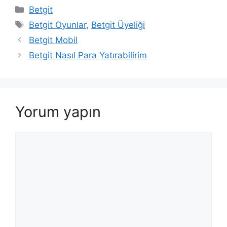
Kategoriler
Betgit
Etiketler
Betgit Oyunlar
,
Betgit Üyeliği
Betgit Mobil
Betgit Nasıl Para Yatırabilirim
Yorum yapın
Yorum