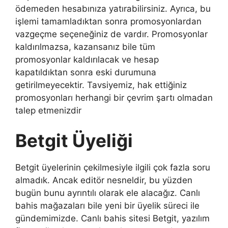
ödemeden hesabınıza yatırabilirsiniz. Ayrıca, bu
işlemi tamamladıktan sonra promosyonlardan
vazgeçme seçeneğiniz de vardır. Promosyonlar
kaldırılmazsa, kazansanız bile tüm
promosyonlar kaldırılacak ve hesap
kapatıldıktan sonra eski durumuna
getirilmeyecektir. Tavsiyemiz, hak ettiğiniz
promosyonları herhangi bir çevrim şartı olmadan
talep etmenizdir
Betgit Üyeliği
Betgit üyelerinin çekilmesiyle ilgili çok fazla soru
almadık. Ancak editör nesneldir, bu yüzden
bugün bunu ayrıntılı olarak ele alacağız. Canlı
bahis mağazaları bile yeni bir üyelik süreci ile
gündemimizde. Canlı bahis sitesi Betgit, yazılım