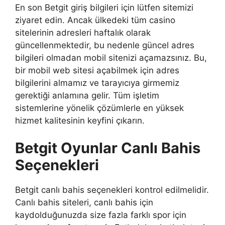
En son Betgit giriş bilgileri için lütfen sitemizi
ziyaret edin. Ancak ülkedeki tüm casino
sitelerinin adresleri haftalık olarak
güncellenmektedir, bu nedenle güncel adres
bilgileri olmadan mobil sitenizi açamazsınız. Bu,
bir mobil web sitesi açabilmek için adres
bilgilerini almamız ve tarayıcıya girmemiz
gerektiği anlamına gelir. Tüm işletim
sistemlerine yönelik çözümlerle en yüksek
hizmet kalitesinin keyfini çıkarın.
Betgit Oyunlar Canlı Bahis
Seçenekleri
Betgit canlı bahis seçenekleri kontrol edilmelidir.
Canlı bahis siteleri, canlı bahis için
kaydolduğunuzda size fazla farklı spor için