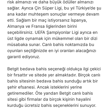
risk almanızı ve daha büyük ödüller almanızı
sağlar. Ayrıca Çin Süper Ligi, bu yıl Türkiye’de şu
ana kadar muhteşem sonuçlar vermeye devam
etti. Sağlam bir maç istiyorsanız İspanya,
Almanya ve Fransa liglerinden birini
seçebilirsiniz. UEFA Şampiyonlar Ligi ayrıca en
üst ligde oynamak için mükemmel olan bir dizi
müsabaka sunar. Canlı bahis noktamızda bu
oyunları seçtiğinizde en iyi oranları alacağınızı
garanti ediyoruz.
Betgit bedava bahis seçeneği oldukça ilgi çekici
bir fırsattır ve sitede yer almaktadır. Birçok canlı
bahis sitesinin bedava bahis sunduğu artık bir
şehir efsanesi. Ancak isteklerini yerine
getiremediler. Öte yandan Betgit canlı bahis
sitesi gibi firmalar da birçok kişinin hayalini
kurduğu ücretsiz bahis seçeneklerini sunuyor.