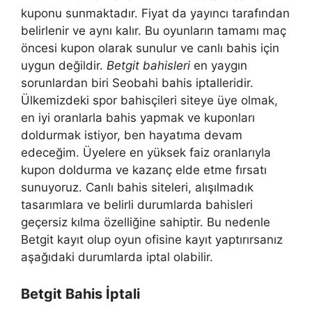
kuponu sunmaktadır. Fiyat da yayıncı tarafından
belirlenir ve aynı kalır. Bu oyunların tamamı maç
öncesi kupon olarak sunulur ve canlı bahis için
uygun değildir.
Betgit bahisleri
en yaygın
sorunlardan biri Seobahi bahis iptalleridir.
Ülkemizdeki spor bahisçileri siteye üye olmak,
en iyi oranlarla bahis yapmak ve kuponları
doldurmak istiyor, ben hayatıma devam
edeceğim. Üyelere en yüksek faiz oranlarıyla
kupon doldurma ve kazanç elde etme fırsatı
sunuyoruz. Canlı bahis siteleri, alışılmadık
tasarımlara ve belirli durumlarda bahisleri
geçersiz kılma özelliğine sahiptir. Bu nedenle
Betgit kayıt olup oyun ofisine kayıt yaptırırsanız
aşağıdaki durumlarda iptal olabilir.
Betgit Bahis İptali