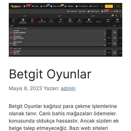
Betgit Oyunlar
Mayıs 6, 2023
Yazarı:
admin
Betgit Oyunlar kağıtsız para çekme işlemlerine
olanak tanır. Canlı bahis mağazaları ödemeler
konusunda oldukça hassastır. Ancak sizden ek
belge talep etmeyeceğiz. Bazı web siteleri