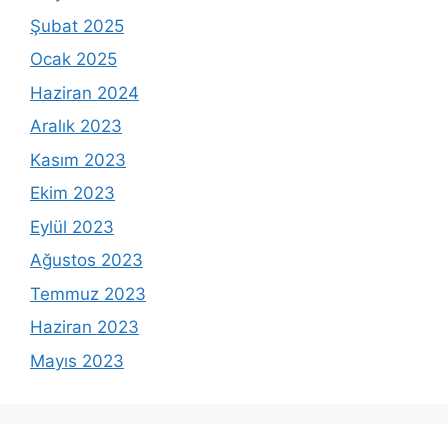
Şubat 2025
Ocak 2025
Haziran 2024
Aralık 2023
Kasım 2023
Ekim 2023
Eylül 2023
Ağustos 2023
Temmuz 2023
Haziran 2023
Mayıs 2023