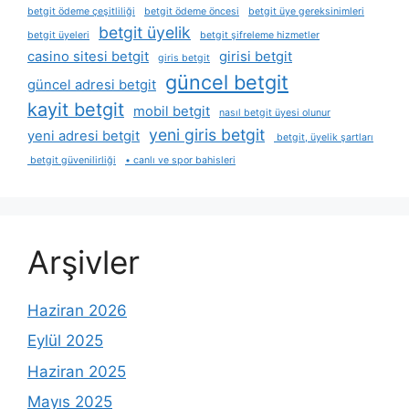
betgit ödeme çeşitliliği
betgit ödeme öncesi
betgit üye gereksinimleri
betgit üyelik
betgit üyeleri
betgit şifreleme hizmetler
casino sitesi betgit
girisi betgit
giris betgit
güncel betgit
güncel adresi betgit
kayit betgit
mobil betgit
nasıl betgit üyesi olunur
yeni giris betgit
yeni adresi betgit
betgit, üyelik şartları
betgit güvenilirliği
• canlı ve spor bahisleri
Arşivler
Haziran 2026
Eylül 2025
Haziran 2025
Mayıs 2025