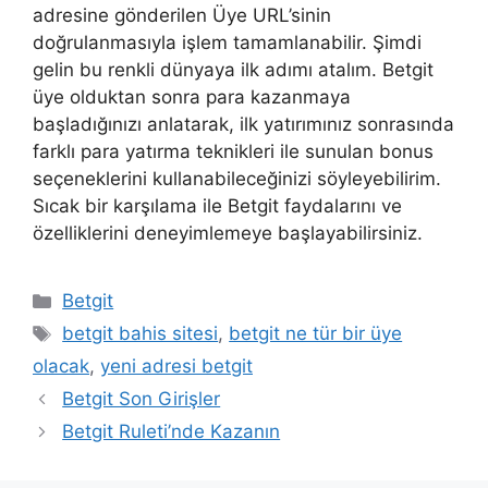
adresine gönderilen Üye URL’sinin
doğrulanmasıyla işlem tamamlanabilir. Şimdi
gelin bu renkli dünyaya ilk adımı atalım. Betgit
üye olduktan sonra para kazanmaya
başladığınızı anlatarak, ilk yatırımınız sonrasında
farklı para yatırma teknikleri ile sunulan bonus
seçeneklerini kullanabileceğinizi söyleyebilirim.
Sıcak bir karşılama ile Betgit faydalarını ve
özelliklerini deneyimlemeye başlayabilirsiniz.
Kategoriler
Betgit
Etiketler
betgit bahis sitesi
,
betgit ne tür bir üye
olacak
,
yeni adresi betgit
Betgit Son Girişler
Betgit Ruleti’nde Kazanın