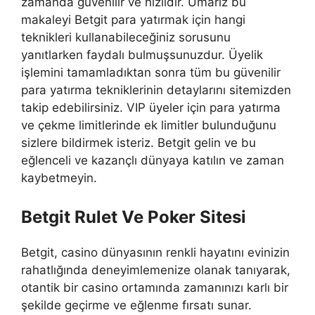
zamanda güvenilir ve hızlıdır. Umarız bu
makaleyi Betgit para yatırmak için hangi
teknikleri kullanabileceğiniz sorusunu
yanıtlarken faydalı bulmuşsunuzdur. Üyelik
işlemini tamamladıktan sonra tüm bu güvenilir
para yatırma tekniklerinin detaylarını sitemizden
takip edebilirsiniz. VIP üyeler için para yatırma
ve çekme limitlerinde ek limitler bulunduğunu
sizlere bildirmek isteriz. Betgit gelin ve bu
eğlenceli ve kazançlı dünyaya katılın ve zaman
kaybetmeyin.
Betgit Rulet Ve Poker Sitesi
Betgit, casino dünyasının renkli hayatını evinizin
rahatlığında deneyimlemenize olanak tanıyarak,
otantik bir casino ortamında zamanınızı karlı bir
şekilde geçirme ve eğlenme fırsatı sunar.