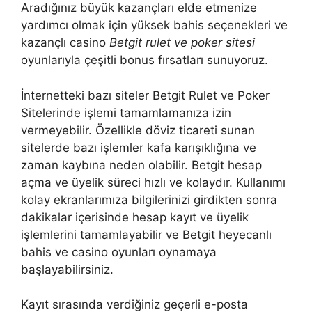
Aradığınız büyük kazançları elde etmenize
yardımcı olmak için yüksek bahis seçenekleri ve
kazançlı casino
Betgit rulet ve poker sitesi
oyunlarıyla çeşitli bonus fırsatları sunuyoruz.
İnternetteki bazı siteler Betgit Rulet ve Poker
Sitelerinde işlemi tamamlamanıza izin
vermeyebilir. Özellikle döviz ticareti sunan
sitelerde bazı işlemler kafa karışıklığına ve
zaman kaybına neden olabilir. Betgit hesap
açma ve üyelik süreci hızlı ve kolaydır. Kullanımı
kolay ekranlarımıza bilgilerinizi girdikten sonra
dakikalar içerisinde hesap kayıt ve üyelik
işlemlerini tamamlayabilir ve Betgit heyecanlı
bahis ve casino oyunları oynamaya
başlayabilirsiniz.
Kayıt sırasında verdiğiniz geçerli e-posta