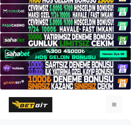
İçeriğe
atla
Menü