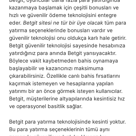
Betgit, oyuncular daha fazla para yatırdığında
kazanmaya başlamak için çeşitli bonusları ve
hızlı ve güvenilir ödeme teknolojisini entegre
eder.
Betgit sitesi ne tür bir üye olacak
tüm para
yatırma seçeneklerinde bonusları vardır ve
güvenilir teknolojisi onu oldukça karlı hale getirir.
Betgit güvenilir teknolojisi sayesinde hesabınıza
yatırdığınız para anında Betgit yansıyacaktır.
Böylece vakit kaybetmeden bahis oynamaya
başlayabilir ve kazancınızı maksimuma
çıkarabilirsiniz. Özellikle canlı bahis fırsatlarını
kaçırmak istemeyen ve hesaplarına yapılan
yatırımı bir an önce görmek isteyen kullanıcılar.
Betgit, müşterilerine altyapılarında kesintisiz hız
ve operasyonel basitlik sağlar.
Betgit para yatırma teknolojisinde kesinti yoktur.
Bu para yatırma seçeneklerinin tümü aynı