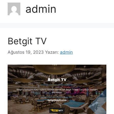
admin
Betgit TV
Ağustos 19, 2023
Yazarı:
admin