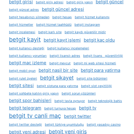
betgit girisi
betgit güncel
betgit giriş adresi
betgit giriş yapın
betgit güncel adresi
betgit güncel adres
betgit hesabınızı silmeden
betgit hesap
betgit hizmet kullanımı
betgit hizmetler
betgit hizmet taahhüdü
betgit instagram
betgit i̇ncelemesi
betgit karlı site
betgit kaydı güvenilir midir
betgit kayit
betgit kayıt i̇şlemi
betgit kaç oldu
betgit kullanıcı desteği
betgit kullanıcı i̇ncelemeleri
betgit kullanıcı yorumları
betgit lisanslı adres
betgit lisans güvenilirliği
betgit maç izleme
betgit mevcut
betgit mi web sitesi hizmeti
betgit nasil bir site
betgit para yatirma
betgit mobil oyun
betgit sikayet
betgit rulet üyeleri
betgit site bölümleri
betgit sitesi
betgit slotuna para yatırma
betgit slot çeşitliliği
betgit sohbete katılın giriş yapın
betgit sorun çözümleri
betgit spor bahisleri
betgit tavla oynuyor
betgit teknolojik bahis
betgit telegram
betgit tv
betgit turnuva hesap
betgit tv canli maç
betgit twitter
betgit twitter desteği
betgit türkiye uyumluluğu
betgit yasadışı casino
betgit yeni giris
betgit yeni adresi