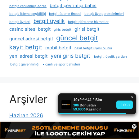
betgit çevrimiçi bahis
betgit yenilenmiş adres
betgit ödeme çeşitliliği
betgit ödeme öncesi
betgit üye gereksinimleri
betgit üyelik
betgit üyeleri
betgit şifreleme hizmetler
casino sitesi betgit
girisi betgit
giris betgit
güncel betgit
güncel adresi betgit
kayit betgit
mobil betgit
nasıl betgit üyesi olunur
yeni giris betgit
yeni adresi betgit
betgit, üyelik şartları
betgit güvenilirliği
• canlı ve spor bahisleri
Arşivler
Haziran 2026
Eylül 2025
×
Haziran 2025