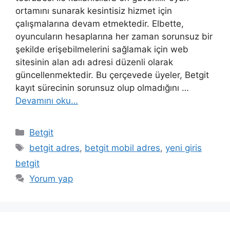
ortamını sunarak kesintisiz hizmet için
çalışmalarına devam etmektedir. Elbette,
oyuncuların hesaplarına her zaman sorunsuz bir
şekilde erişebilmelerini sağlamak için web
sitesinin alan adı adresi düzenli olarak
güncellenmektedir. Bu çerçevede üyeler, Betgit
kayıt sürecinin sorunsuz olup olmadığını …
Devamını oku…
Kategoriler
Betgit
Etiketler
betgit adres
,
betgit mobil adres
,
yeni giris
betgit
Yorum yap