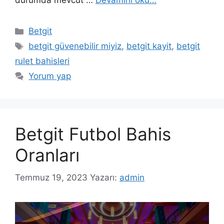
durumda mevcut …
Devamını oku…
Kategoriler
Betgit
Etiketler
betgit güvenebilir miyiz
,
betgit kayit
,
betgit
rulet bahisleri
Yorum yap
Betgit Futbol Bahis
Oranları
Temmuz 19, 2023
Yazarı:
admin