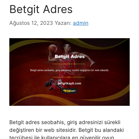
Betgit Adres
Ağustos 12, 2023
Yazarı:
admin
Betgit adres seobahis, giriş adresinizi sürekli
değiştiren bir web sitesidir. Betgit bu alandaki
tecrübesi ile kullanıcılara en güvenilir oyun