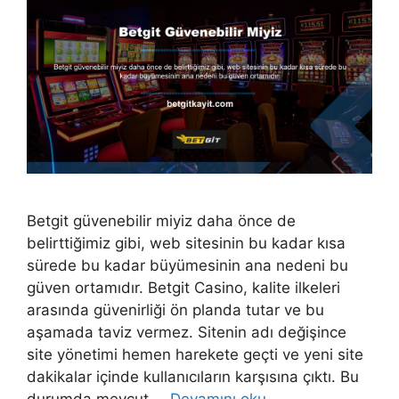
Betgit güvenebilir miyiz daha önce de
belirttiğimiz gibi, web sitesinin bu kadar kısa
sürede bu kadar büyümesinin ana nedeni bu
güven ortamıdır. Betgit Casino, kalite ilkeleri
arasında güvenirliği ön planda tutar ve bu
aşamada taviz vermez. Sitenin adı değişince
site yönetimi hemen harekete geçti ve yeni site
dakikalar içinde kullanıcıların karşısına çıktı. Bu