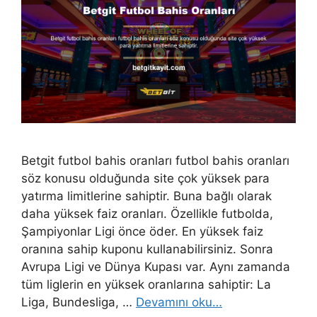
Betgit futbol bahis oranları futbol bahis oranları
söz konusu olduğunda site çok yüksek para
yatırma limitlerine sahiptir. Buna bağlı olarak
daha yüksek faiz oranları. Özellikle futbolda,
Şampiyonlar Ligi önce öder. En yüksek faiz
oranına sahip kuponu kullanabilirsiniz. Sonra
Avrupa Ligi ve Dünya Kupası var. Aynı zamanda
tüm liglerin en yüksek oranlarına sahiptir: La
Liga, Bundesliga, …
Devamını oku…