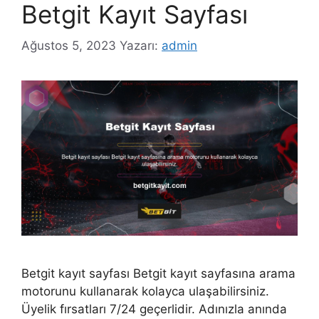
Betgit Kayıt Sayfası
Ağustos 5, 2023
Yazarı:
admin
Betgit kayıt sayfası Betgit kayıt sayfasına arama
motorunu kullanarak kolayca ulaşabilirsiniz.
Üyelik fırsatları 7/24 geçerlidir. Adınızla anında