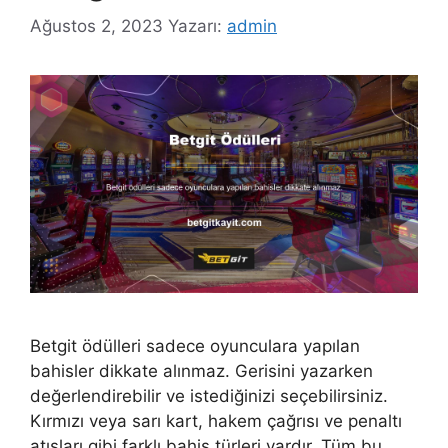
Ağustos 2, 2023
Yazarı:
admin
Betgit ödülleri sadece oyunculara yapılan
bahisler dikkate alınmaz. Gerisini yazarken
değerlendirebilir ve istediğinizi seçebilirsiniz.
Kırmızı veya sarı kart, hakem çağrısı ve penaltı
atışları gibi farklı bahis türleri vardır. Tüm bu