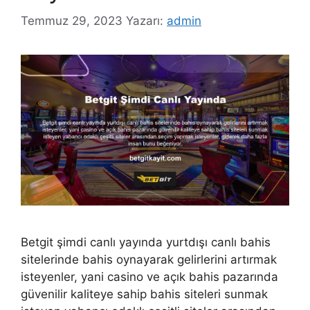
Temmuz 29, 2023
Yazarı:
admin
Betgit şimdi canlı yayında yurtdışı canlı bahis
sitelerinde bahis oynayarak gelirlerini artırmak
isteyenler, yani casino ve açık bahis pazarında
güvenilir kaliteye sahip bahis siteleri sunmak