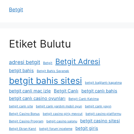
Betgit
Etiket Bulutu
Betgit Adresi
adresi betgit
Betgit
betgit bahis
Betgit Bahis Seçenek
betgit bahis sitesi
betgit bağlantı kapatma
betgit canli maç izle
Betgit Canlı
betgit canlı bahis
betgit canlı casino oyunları
Betgit Canlı Katılma
betgit canlı site
betgit canlı yardım mobil oyun
betgit canlı yayın
Betgit Casino Bonus
betgit casino giriş mevcut
betgit casino platformu
betgit casino sitesi
Betgit Casino Program
betgit casino salonu
betgit giris
Betgit Ekran Kanıt
betgit forum i̇nceleme