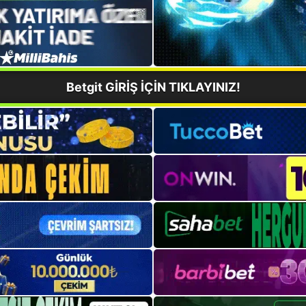
Betgit GİRİŞ İÇİN TIKLAYINIZ!