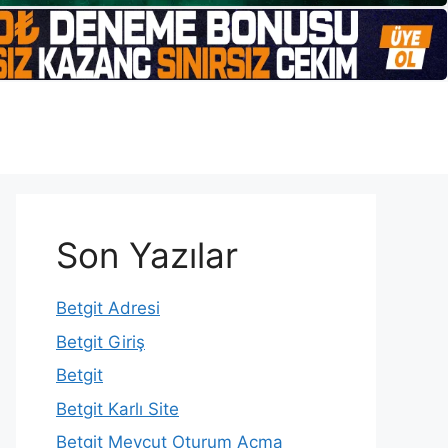
Son Yazılar
Betgit Adresi
Betgit Giriş
Betgit
Betgit Karlı Site
Betgit Mevcut Oturum Açma