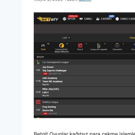
Betgit Oyunlar kağıtsız para çekme işlemle