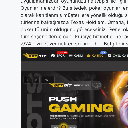
uygulamamızdan oyununuzun altyapısı ile ilgili
Oyunları nelerdir? Bu sitedeki poker oyunları en 
olarak kanıtlanmış müşterilere yönelik olduğu 
türlerine baktığınızda Texas Hold'em, Omaha, 
poker türünün olduğunu göreceksiniz. Genel ol
tüm seçeneklerde canlı krupiye hizmetlerine ras
7/24 hizmet vermekten sorumludur. Betgit bir