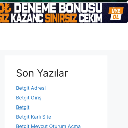
Son Yazılar
Betgit Adresi
Betgit Giriş
Betgit
Betgit Karlı Site
Betgit Mevcut Oturum Açma