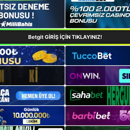
Betgit GİRİŞ İÇİN TIKLAYINIZ!